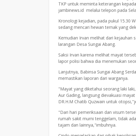
TKP untuk meminta keterangan kepada s
jambinews.id melalui telepon pada Sela
Kronologi kejadian, pada pukul 15.30 
sedang mencari hewan ternak yang dek
Kemudian Irvan melihat dari kejauhan 
larangan Desa Sungai Abang.
Saksi Irvan karena melihat mayat ters
lapor polisi bahwa dia menemukan seor
Lanjutnya, Babinsa Sungai Abang Serd
memastikan laporan dari warganya.
"Mayat yang diketahui seorang laki l
Aur Gading, langsung dievakuasi maya
DR.H.M Chatib Quzwain untuk otopsi,"j
"Dari hari pemeriksaan dan visum ters
rumah sakit murni tenggelam, tidak ada
tajam dan lainnya,"imbuhnya.
Cindo menjelaskan dari pihak kepolisi