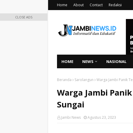
Home
About
Contact
Redaksi
CLOSE ADS
HOME
NEWS
NASIONAL
Beranda
Sarolangun
Warga Jambi Panik Te
Warga Jambi Panik
Sungai
Jambi News
Agustus 23, 2023