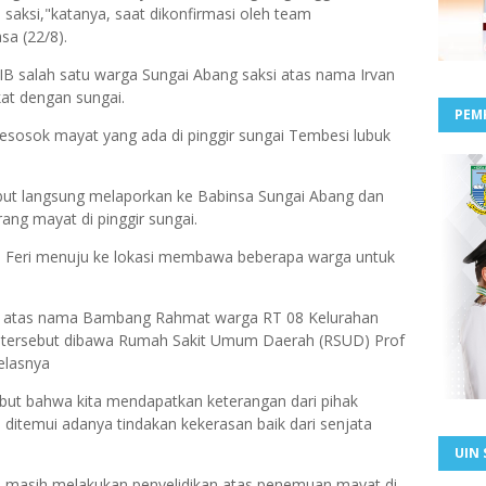
aksi,"katanya, saat dikonfirmasi oleh team
sa (22/8).
WIB salah satu warga Sungai Abang saksi atas nama Irvan
at dengan sungai.
PEM
sesosok mayat yang ada di pinggir sungai Tembesi lubuk
ebut langsung melaporkan ke Babinsa Sungai Abang dan
ang mayat di pinggir sungai.
a Feri menuju ke lokasi membawa beberapa warga untuk
aki, atas nama Bambang Rahmat warga RT 08 Kelurahan
t tersebut dibawa Rumah Sakit Umum Daerah (RSUD) Prof
elasnya
ebut bahwa kita mendapatkan keterangan dari pihak
 ditemui adanya tindakan kekerasan baik dari senjata
UIN 
an masih melakukan penyelidikan atas penemuan mayat di