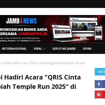
INTERNASIONAL
VIRAL
SEPUTAR JAMBI
OPINI
ro Jambi Hadiri Acara "QRIS Cinta Bangga Paham Rupiah Temple
SOCI
 Hadiri Acara "QRIS Cinta
ah Temple Run 2025" di