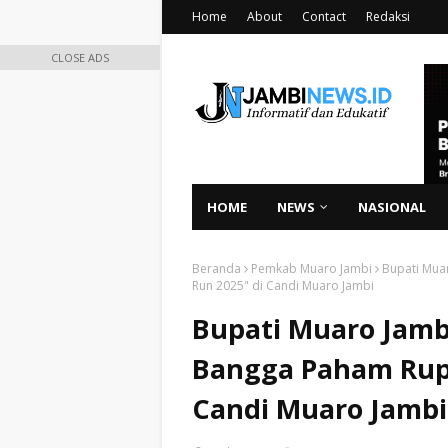
Home
About
Contact
Redaksi
CLOSE ADS
HOME
NEWS
NASIONAL
Beranda
Pemkab Muaro Jambi
Bupati Mua
Run 2025" di Candi Muaro Jambi
Bupati Muaro Jambi
Bangga Paham Rupi
Candi Muaro Jambi