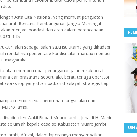
 hidup
.
 dengan
Asta Cita Nasional
, yang memuat penguatan
suai arah
Rencana Pembangunan Jangka Menengah
 akan menjadi pondasi dan arah dalam perencanaan
PEM
upati BBS.
truktur jalan
sebagai salah satu isu utama yang dihadapi
sih rendahnya persentase kondisi jalan mantap menjadi
ial masyarakat.
kita akan mempercepat penanganan jalan rusak berat.
ana dan prasarana seperti alat berat, tenaga operator,
 workshop yang ditempatkan di wilayah strategis tiap
n mampu mempercepat pemulihan fungsi jalan dan
i Muaro Jambi.
 dihadiri oleh
Wakil Bupati Muaro Jambi, Junaidi H. Mahir
,
serta sejumlah
kepala desa
se-Kabupaten Muaro Jambi.
UIN 
ro Jambi, Afrizal
, dalam laporannya menyampaikan