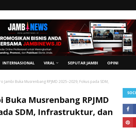
INTERNASIONAL
VIRAL
SEPUTAR JAMBI
OPINI
ro Jambi Buka Musrenbang RPJMD 2025–2029, Fokus pada SDM,
SOCI
bi Buka Musrenbang RPJMD
ada SDM, Infrastruktur, dan