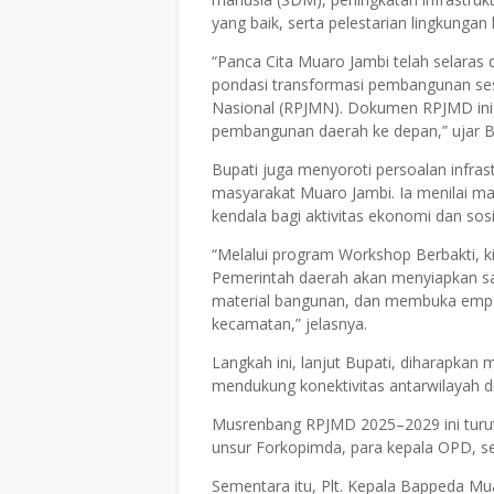
yang baik, serta pelestarian lingkungan
“
Panca Cita Muaro Jambi
telah selaras
pondasi transformasi pembangunan se
Nasional (RPJMN)
. Dokumen RPJMD ini
pembangunan daerah ke depan,” ujar B
Bupati juga menyoroti persoalan
infras
masyarakat Muaro Jambi. Ia menilai ma
kendala bagi aktivitas ekonomi dan sos
“Melalui
program Workshop Berbakti
, 
Pemerintah daerah akan menyiapkan sar
material bangunan, dan membuka empat
kecamatan,” jelasnya.
Langkah ini, lanjut Bupati, diharapka
mendukung konektivitas antarwilayah d
Musrenbang RPJMD 2025–2029 ini turut
unsur
Forkopimda
, para
kepala OPD
, 
Sementara itu,
Plt. Kepala Bappeda Mua