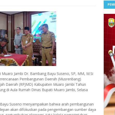
PEM
i Muaro Jambi
Dr. Bambang Bayu Suseno, SP, MM, M.Si
erencanaan Pembangunan Daerah (Musrenbang)
ah Daerah (RPJMD) Kabupaten Muaro Jambi Tahun
sung di
Aula Rumah Dinas Bupati Muaro Jambi
, Selasa
 Bayu Suseno menyampaikan bahwa arah pembangunan
 depan akan difokuskan pada
pengembangan sumber daya
tur, pertumbuhan ekonomi, tata kelola pemerintahan