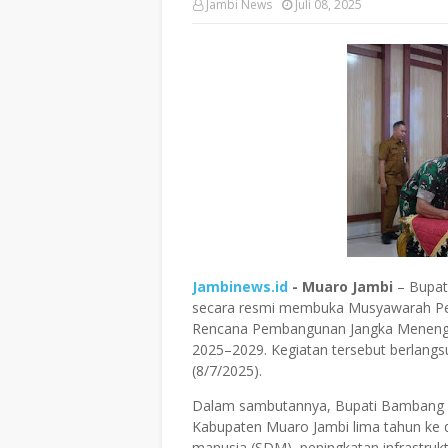
Jambi News
Juli 08, 2025
Jambinews.id
- Muaro Jambi
– Bupat
secara resmi membuka
Musyawarah P
Rencana Pembangunan Jangka Meneng
2025–2029
. Kegiatan tersebut berlang
(8/7/2025).
Dalam sambutannya, Bupati Bambang
Kabupaten Muaro Jambi lima tahun ke
manusia (SDM), peningkatan infrastruk