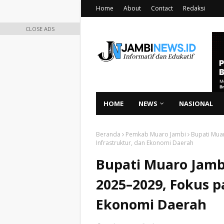
Home
About
Contact
Redaksi
CLOSE ADS
HOME
NEWS
NASIONAL
Beranda
Pemkab Muaro Jambi
Bupati Mua
Infrastruktur, dan Ekonomi Daerah
Bupati Muaro Jam
2025–2029, Fokus p
Ekonomi Daerah