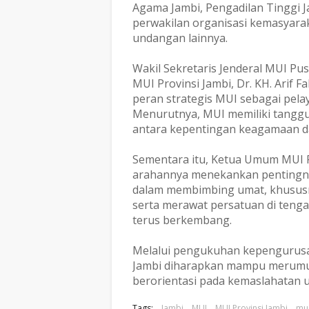
Agama Jambi, Pengadilan Tinggi J
perwakilan organisasi kemasyarak
undangan lainnya.
Wakil Sekretaris Jenderal MUI Pu
MUI Provinsi Jambi, Dr. KH. Arif
peran strategis MUI sebagai pela
Menurutnya, MUI memiliki tangg
antara kepentingan keagamaan d
Sementara itu, Ketua Umum MUI Pr
arahannya menekankan pentingnya
dalam membimbing umat, khususn
serta merawat persatuan di tengah
terus berkembang.
Melalui pengukuhan kepengurusan
Jambi diharapkan mampu merumusk
berorientasi pada kemaslahatan
Tags:
Jambi
MUI
MUI Provinsi Jambi
mui