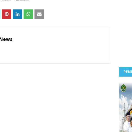
 News
PEN