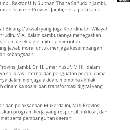
ambi, Rektor UIN Sulthan Thaha Saifuddin Jambi,
atan Islam se-Provinsi Jambi, serta para tamu
sat Bidang Dakwah yang juga Koordinator Wilayah
 Fahrudin, M.A., dalam sambutannya menegaskan
yan umat sekaligus mitra pemerintah.
ung jawab moral untuk menjaga keseimbangan
an kebangsaan.
ovinsi Jambi, Dr. H. Umar Yusuf, M.HI., dalam
 soliditas internal dan penguatan peran ulama
ya dalam menjaga akidah, membina akhlak,
 dinamika sosial dan transformasi digital yang
 dan pelaksanaan Mukerda ini, MUI Provinsi
an program kerja yang responsif, inklusif, dan
 umat serta pembangunan daerah.
 pusat
Nasional