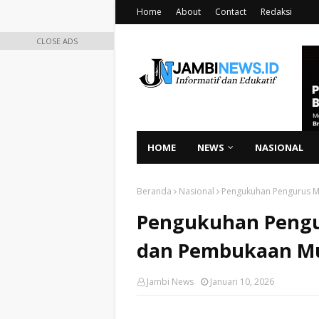
Home
About
Contact
Redaksi
CLOSE ADS
HOME
NEWS
NASIONAL
Beranda
Nasional
Pengukuhan Pengurus M
Pengukuhan Pengu
dan Pembukaan Mu
Jambi News
Januari 10, 2026