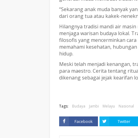
“Sekarang anak muda banyak yang
dari orang tua atau kakek-nenekn
Hilangnya tradisi mandi air masin
menjaga warisan budaya lokal. Tradi
filosofis yang mencerminkan car
memahami kesehatan, hubungan 
hidup.
Meski telah menjadi kenangan, tra
para maestro. Cerita tentang ritua
dikenang sebagai jejak kearifan 
Tags:
Budaya
Jambi
Melayu
Nasional
Facebook
Twitter