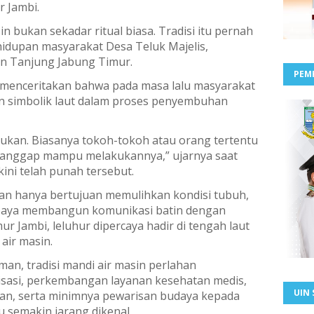
 Jambi.
n bukan sekadar ritual biasa. Tradisi itu pernah
hidupan masyarakat Desa Teluk Majelis,
n Tanjung Jabung Timur.
PEM
t menceritakan bahwa pada masa lalu masyarakat
n simbolik laut dalam proses penyembuhan
lakukan. Biasanya tokoh-tokoh atau orang tertentu
anggap mampu melakukannya,” ujarnya saat
ni telah punah tersebut.
an hanya bertujuan memulihkan kondisi tubuh,
 upaya membangun komunikasi batin dengan
r Jambi, leluhur dipercaya hadir di tengah laut
air masin.
n, tradisi mandi air masin perlahan
isasi, perkembangan layanan kesehatan medis,
UIN 
, serta minimnya pewarisan budaya kepada
u semakin jarang dikenal.