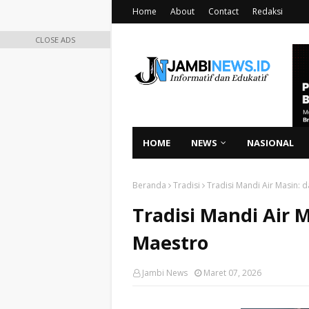
Home
About
Contact
Redaksi
CLOSE ADS
HOME
NEWS
NASIONAL
Beranda
Tradisi
Tradisi Mandi Air Masin: 
Tradisi Mandi Air 
Maestro
Jambi News
Maret 07, 2026