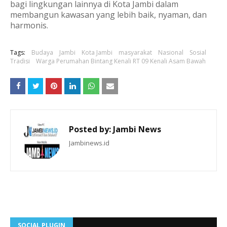
bagi lingkungan lainnya di Kota Jambi dalam
membangun kawasan yang lebih baik, nyaman, dan
harmonis.
Tags:
Budaya
Jambi
Kota Jambi
masyarakat
Nasional
Sosial
Tradisi
Warga Perumahan Bintang Kenali RT 09 Kenali Asam Bawah
Posted by:
Jambi News
Jambinews.id
SOCIAL PLUGIN