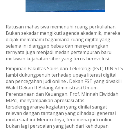
Ratusan mahasiswa memenuhi ruang perkuliahan.
Bukan sekadar mengikuti agenda akademik, mereka
diajak memahami bagaimana ruang digital yang
selama ini dianggap bebas dan menyenangkan
ternyata juga menjadi medan pertempuran baru
melawan kejahatan siber yang terus berevolusi.
Pimpinan Fakultas Sains dan Teknologi (FST) UIN STS
Jambi d
ukungpenuh terhadap upaya literasi digital
dan pencegahan judi online . Dekan FST yang diwakili
Wakil Dekan II Bidang Administrasi Umum,
Perencanaan dan Keuangan, Prof. Minnah Elwiddah,
M.Pd., menyampaikan apresiasi atas
terselenggaranya kegiatan yang dinilai sangat
relevan dengan tantangan yang dihadapi generasi
muda saat ini. Menurutnya, fenomena judi online
bukan lagi persoalan yang jauh dari kehidupan