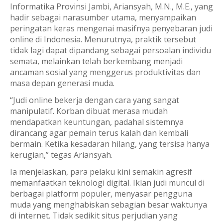
Informatika Provinsi Jambi, Ariansyah, M.N., M.E., yang
hadir sebagai narasumber utama, menyampaikan
peringatan keras mengenai masifnya penyebaran judi
online di Indonesia. Menurutnya, praktik tersebut
tidak lagi dapat dipandang sebagai persoalan individu
semata, melainkan telah berkembang menjadi
ancaman sosial yang menggerus produktivitas dan
masa depan generasi muda.
“Judi online bekerja dengan cara yang sangat
manipulatif. Korban dibuat merasa mudah
mendapatkan keuntungan, padahal sistemnya
dirancang agar pemain terus kalah dan kembali
bermain. Ketika kesadaran hilang, yang tersisa hanya
kerugian,” tegas Ariansyah.
Ia menjelaskan, para pelaku kini semakin agresif
memanfaatkan teknologi digital. Iklan judi muncul di
berbagai platform populer, menyasar pengguna
muda yang menghabiskan sebagian besar waktunya
di internet. Tidak sedikit situs perjudian yang