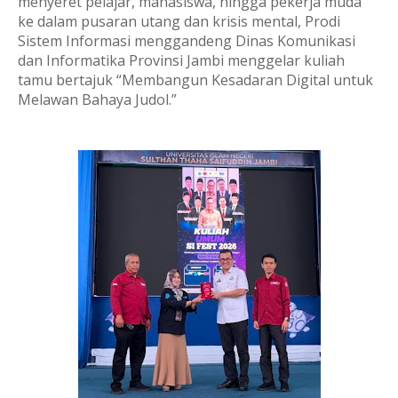
menyeret pelajar, mahasiswa, hingga pekerja muda
ke dalam pusaran utang dan krisis mental, Prodi
Sistem Informasi menggandeng Dinas Komunikasi
dan Informatika Provinsi Jambi menggelar kuliah
tamu bertajuk
“Membangun Kesadaran Digital untuk
Melawan Bahaya Judol.”