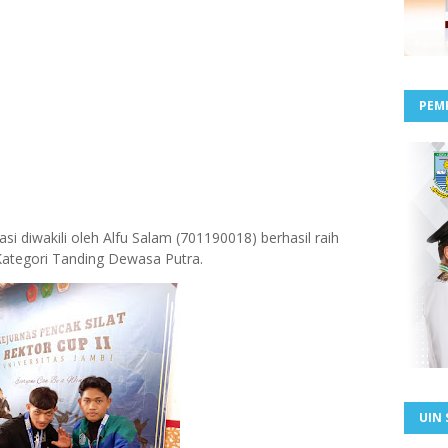
PEM
si diwakili oleh Alfu Salam (701190018) berhasil raih
ategori Tanding Dewasa Putra.
UIN 