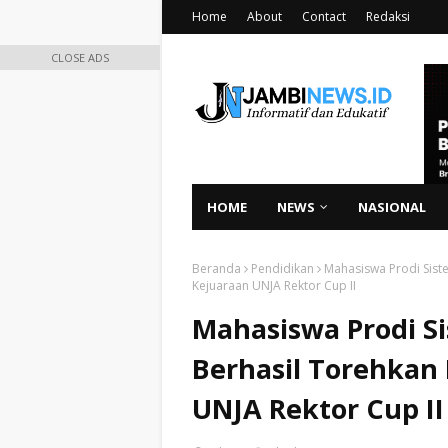
Home
About
Contact
Redaksi
CLOSE ADS
HOME
NEWS
NASIONAL
Beranda
Pendidikan
Mahasiswa Prodi Sist
Kejuaraan UNJA Rektor Cup II
Mahasiswa Prodi S
Berhasil Torehkan 
UNJA Rektor Cup II