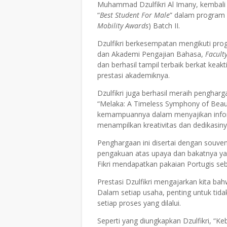
Muhammad Dzulfikri Al Imany, kembali
“
Best Student For Male
” dalam progra
Mobility Awards
) Batch II.
Dzulfikri berkesempatan mengikuti prog
dan Akademi Pengajian Bahasa,
Faculty
dan berhasil tampil terbaik berkat keakt
prestasi akademiknya.
Dzulfikri juga berhasil meraih penghar
“Melaka: A Timeless Symphony of Beaut
kemampuannya dalam menyajikan inform
menampilkan kreativitas dan dedikasin
Penghargaan ini disertai dengan souve
pengakuan atas upaya dan bakatnya y
Fikri mendapatkan pakaian Portugis se
Prestasi Dzulfikri mengajarkan kita bah
Dalam setiap usaha, penting untuk tida
setiap proses yang dilalui.
Seperti yang diungkapkan Dzulfikri, “Ke