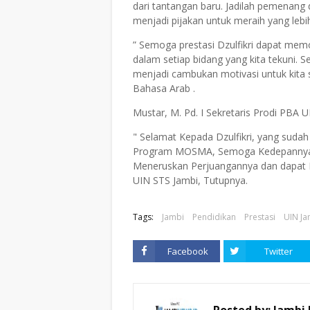
dari tantangan baru. Jadilah pemenang 
menjadi pijakan untuk meraih yang lebih
” Semoga prestasi Dzulfikri dapat memo
dalam setiap bidang yang kita tekuni. Se
menjadi cambukan motivasi untuk kit
Bahasa Arab .
Mustar, M. Pd. I Sekretaris Prodi PBA
" Selamat Kepada Dzulfikri, yang suda
Program MOSMA, Semoga Kedepannya Ma
Meneruskan Perjuangannya dan dapat
UIN STS Jambi, Tutupnya.
Tags:
Jambi
Pendidikan
Prestasi
UIN Ja
Facebook
Twitter