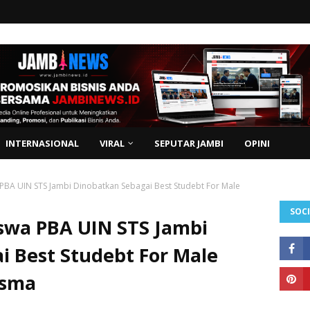
INTERNASIONAL
VIRAL
SEPUTAR JAMBI
OPINI
 PBA UIN STS Jambi Dinobatkan Sebagai Best Studebt For Male
SOCI
iswa PBA UIN STS Jambi
i Best Studebt For Male
osma