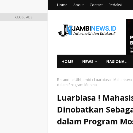
Home
About
Contact
Redaksi
CLOSE ADS
HOME
NEWS
NASIONAL
Beranda
UIN Jambi
Luarbiasa ! Mahasiswa
dalam Program Mosma
Luarbiasa ! Mahas
Dinobatkan Sebaga
dalam Program M