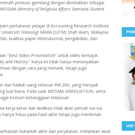
 meraih prestasi gemilang dengan dinobatkan sebagai
m MOSMA (
Ministry of Religious Affairs Overseas Student
ram pertukaran pelajar di Accounting Research Institute
 Universiti Teknologi
MARA (UiTM) Shah Alam, Malaysia
PEM
ifan, kualitas paper Internasional, pengabdian, dan
gaan “Best Video
Presentation
” untuk video bertajuk
y and History.” Karya ini tidak hanya menunjukkan
asi dengan cara yang menarik, tetapi juga
ya.
nir dan hadiah uang sebesar RM 200, yang menjadi
ang luar biasa. Pada saat MOSMA GRADUATION, serta
bagai kostum kebanggaan kelulusan.
wa kerja keras dan dedikasi tidak akan pernah sia-sia.
k hanya fokus pada hasil akhir tetapi juga menikmati
UIN 
berhasilan bukanlah akhir dari perjalanan, melainkan awal