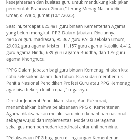
kesejahteraan dan kualitas guru untuk mendukung kebijakan
pemerintah Prabowo-Gibran,” terang Menag Nasaruddin
Umar, di Wajo, Jumat (10/1/2025).
Saat ini, terdapat 625.481 guru binaan Kementerian Agama
yang belum mengikuti PPG Dalam Jabatan. Rinciannya,
484.678 guru madrasah, 95.367 guru PAI di sekolah umum,
29.002 guru agama Kristen, 11.157 guru agama Katolik, 4.412
guru agama Hindu, 689 guru agama Buddha, dan 179 guru
agama Khonghucu.
"PPG Dalam Jabatan bagi guru binaan Kemenag ini akan kita
coba selesaikan dalam dua tahun. Kita sudah membentuk
Panitia Nasional Pendidikan Profesi Guru atau PPG Kemenag
agar bisa bekerja lebih cepat," tegasnya.
Direktur Jenderal Pendidikan Islam, Abu Rokhmad,
menambahkan bahwa pelaksanaan PPG di Kementerian
Agama dilaksanakan melalui satu pintu kepantiaan nasional
sebagai wujud dari implementasi Moderasi Beragama
sekaligus mempermudah koodinasi antar unit pembina.
"Pelaksanaan PPG bagi guru di lingkungan Kementerian