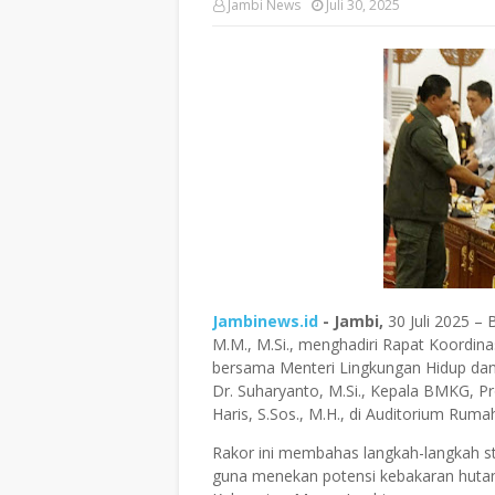
Jambi News
Juli 30, 2025
Jambinews.id
- Jambi,
30 Juli 2025
– B
M.M., M.Si.,
menghadiri
Rapat Koordina
bersama
Menteri Lingkungan Hidup dan 
Dr. Suharyanto, M.Si.
,
Kepala BMKG, Pro
Haris, S.Sos., M.H.,
di
Auditorium Rumah
Rakor ini membahas langkah-langkah s
guna menekan potensi kebakaran hutan 