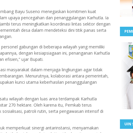
ambang Bayu Suseno
menegaskan komitmen kuat
lam upaya pencegahan dan penanggulangan Karhutla. Ia
bi terus meningkatkan koordinasi lintas sektor dengan
pemerintah desa
dalam mendeteksi dini titik panas serta
PEM
angan.
 personel gabungan
di beberapa wilayah yang memiliki
arapannya, dengan kesiapsiagaan ini, penanganan Karhutla
n efisien,” ujar Bupati.
pasi masyarakat dalam menjaga lingkungan agar tidak
mbarangan. Menurutnya, kolaborasi antara pemerintah,
upakan kunci utama keberhasilan penanggulangan
satu wilayah dengan
luas area terdampak Karhutla
kitar
270 hektare
. Oleh karena itu, Pemkab terus
osialisasi, patroli rutin, serta pengawasan intensif di
UIN 
untuk memperkuat sinergi antarinstansi, menyamakan