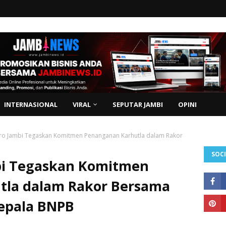
INTERNASIONAL
VIRAL
SEPUTAR JAMBI
OPINI
ro Jambi Tegaskan Komitmen Penanganan Karhutla dalam Rakor
SOCI
bi Tegaskan Komitmen
tla dalam Rakor Bersama
epala BNPB