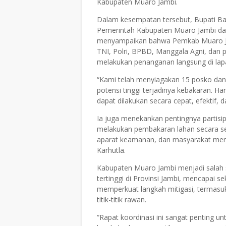
Kabupaten Muaro Jambi.
Dalam kesempatan tersebut,
Bupati B
Pemerintah Kabupaten Muaro Jambi da
menyampaikan bahwa Pemkab Muaro Jam
TNI, Polri, BPBD, Manggala Agni, dan 
melakukan penanganan langsung di lap
“Kami telah menyiagakan
15 posko dan
potensi tinggi terjadinya kebakaran. H
dapat dilakukan secara cepat, efektif, da
Ia juga menekankan pentingnya partisi
melakukan pembakaran lahan secara se
aparat keamanan, dan masyarakat mer
Karhutla.
Kabupaten Muaro Jambi menjadi salah 
tertinggi di Provinsi Jambi
, mencapai se
memperkuat langkah mitigasi, termasuk s
titik-titik rawan.
“Rapat koordinasi ini sangat penting 