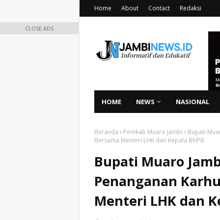
Home
About
Contact
Redaksi
CLOSE ADS
HOME
NEWS
NASIONAL
Beranda
Pemkab Muaro Jambi
Bupati Mua
Bersama Menteri LHK dan Kepala BNPB
Bupati Muaro Jam
Penanganan Karhu
Menteri LHK dan K