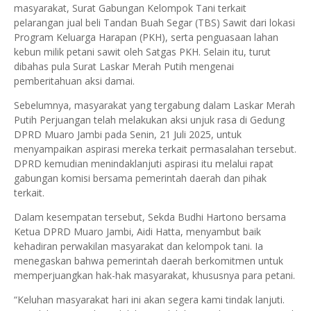
masyarakat,
Surat Gabungan Kelompok Tani
terkait
pelarangan jual beli
Tandan Buah Segar (TBS) Sawit
dari lokasi
Program Keluarga Harapan (PKH)
, serta
penguasaan lahan
kebun milik petani sawit oleh Satgas PKH
. Selain itu, turut
dibahas pula
Surat Laskar Merah Putih
mengenai
pemberitahuan aksi damai.
Sebelumnya, masyarakat yang tergabung dalam
Laskar Merah
Putih Perjuangan
telah melakukan aksi unjuk rasa di Gedung
DPRD Muaro Jambi pada
Senin, 21 Juli 2025
, untuk
menyampaikan aspirasi mereka terkait permasalahan tersebut.
DPRD kemudian menindaklanjuti aspirasi itu melalui rapat
gabungan komisi bersama pemerintah daerah dan pihak
terkait.
Dalam kesempatan tersebut,
Sekda Budhi Hartono
bersama
Ketua DPRD Muaro Jambi, Aidi Hatta
, menyambut baik
kehadiran perwakilan masyarakat dan kelompok tani. Ia
menegaskan bahwa pemerintah daerah berkomitmen untuk
memperjuangkan hak-hak masyarakat, khususnya para petani.
“Keluhan masyarakat hari ini akan segera kami tindak lanjuti.