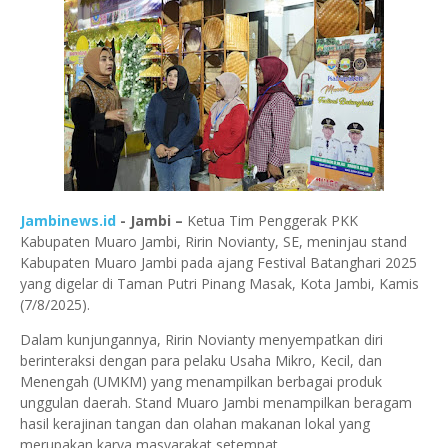
Jambinews.id
- Jambi
–
Ketua Tim Penggerak PKK
Kabupaten Muaro Jambi,
Ririn Novianty, SE
, meninjau
stand
Kabupaten Muaro Jambi
pada ajang
Festival Batanghari 2025
yang digelar di
Taman Putri Pinang Masak, Kota Jambi
, Kamis
(7/8/2025).
Dalam kunjungannya, Ririn Novianty menyempatkan diri
berinteraksi dengan para pelaku
Usaha Mikro, Kecil, dan
Menengah (UMKM)
yang menampilkan berbagai produk
unggulan daerah. Stand Muaro Jambi menampilkan beragam
hasil
kerajinan tangan dan olahan makanan lokal
yang
merupakan karya masyarakat setempat.