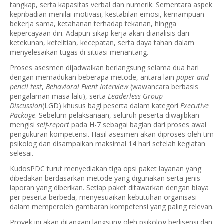
tangkap, serta kapasitas verbal dan numerik. Sementara aspek
kepribadian menilai motivasi, kestabilan emosi, kemampuan
bekerja sama, ketahanan terhadap tekanan, hingga
kepercayaan diri. Adapun sikap kerja akan dianalisis dari
ketekunan, ketelitian, kecepatan, serta daya tahan dalam
menyelesaikan tugas di situasi menantang.
Proses asesmen dijadwalkan berlangsung selama dua hari
dengan memadukan beberapa metode, antara lain
paper and
pencil test
,
Behavioral Event Interview
(wawancara berbasis
pengalaman masa lalu), serta
Leaderless Group
Discussion
(LGD) khusus bagi peserta dalam kategori
Executive
Package
. Sebelum pelaksanaan, seluruh peserta diwajibkan
mengisi
self-report
pada H-7 sebagai bagian dari proses awal
pengukuran kompetensi. Hasil asesmen akan diproses oleh tim
psikolog dan disampaikan maksimal 14 hari setelah kegiatan
selesai.
KudosPDC turut menyediakan tiga opsi paket layanan yang
dibedakan berdasarkan metode yang digunakan serta jenis
laporan yang diberikan. Setiap paket ditawarkan dengan biaya
per peserta berbeda, menyesuaikan kebutuhan organisasi
dalam memperoleh gambaran kompetensi yang paling relevan.
Proyek ini akan ditangani langsung oleh psikolog berlisensi dan