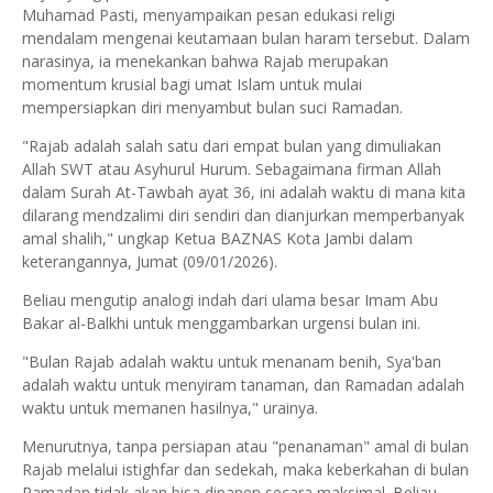
Muhamad Pasti, menyampaikan pesan edukasi religi
mendalam mengenai keutamaan bulan haram tersebut. Dalam
narasinya, ia menekankan bahwa Rajab merupakan
momentum krusial bagi umat Islam untuk mulai
mempersiapkan diri menyambut bulan suci Ramadan.
"Rajab adalah salah satu dari empat bulan yang dimuliakan
Allah SWT atau Asyhurul Hurum. Sebagaimana firman Allah
dalam Surah At-Tawbah ayat 36, ini adalah waktu di mana kita
dilarang mendzalimi diri sendiri dan dianjurkan memperbanyak
amal shalih," ungkap Ketua BAZNAS Kota Jambi dalam
keterangannya, Jumat (09/01/2026).
Beliau mengutip analogi indah dari ulama besar Imam Abu
Bakar al-Balkhi untuk menggambarkan urgensi bulan ini.
"Bulan Rajab adalah waktu untuk menanam benih, Sya'ban
adalah waktu untuk menyiram tanaman, dan Ramadan adalah
waktu untuk memanen hasilnya," urainya.
Menurutnya, tanpa persiapan atau "penanaman" amal di bulan
Rajab melalui istighfar dan sedekah, maka keberkahan di bulan
Ramadan tidak akan bisa dipanen secara maksimal. Beliau