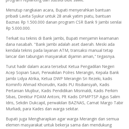
Menutup rangkaian acara, Bupati menyerahkan bantuan
pribadi Lavita Syukur untuk 28 anak yatim piatu, bantuan
Baznas Rp 1.500.000 danan program CSR Bank 9 Jambi senilai
Rp 5.000.000.
Terkait isu teknis di Bank Jambi, Bupati menjamin keamanan
dana nasabah. "Bank Jambi adalah aset daerah. Meski ada
kendala teknis pada layanan ATM, transaksi manual tetap
lancar dan tabungan masyarakat dijamin aman," tegasnya.
Turut hadir dalam acara tersebut Ketua Pengadilan Negeri
Acep Sopian Sauri, Perwakilan Polres Merangin, Kepala Bank
Jambi Lidya Atrika, Ketua DWP Merangin Sri Rezeki, kadis
Kominfo Ahmad Khoirudin, Kadis PU Risdiansyah, Kadis
Pertanian Mujibur, Kadis Pendidikan Misrinaldi, Kadis Perkim
Sibas, Direktur PDAM Antoni, Plt Kadis DPMPTSP Agus Salim
Idris, Sekdin Dukcapil, perwakilan BAZNAS, Camat Margo Tabir
Murliadi, para Kades dan warga sekitar.
Bupati juga Mengharapkan agar warga Merangin dan semua
elemen masyarakat untuk bekerja sama dan mendukung