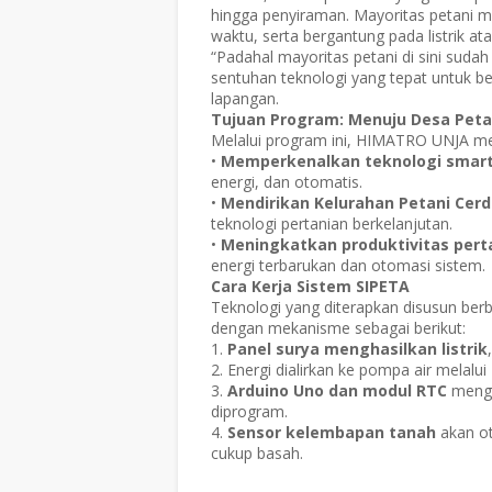
hingga penyiraman. Mayoritas petani 
waktu, serta bergantung pada listrik a
“Padahal mayoritas petani di sini suda
sentuhan teknologi yang tepat untuk b
lapangan.
Tujuan Program: Menuju Desa Peta
Melalui program ini, HIMATRO UNJA me
•
Memperkenalkan teknologi smart
energi, dan otomatis.
•
Mendirikan Kelurahan Petani Cer
teknologi pertanian berkelanjutan.
•
Meningkatkan produktivitas pert
energi terbarukan dan otomasi sistem.
Cara Kerja Sistem SIPETA
Teknologi yang diterapkan disusun berb
dengan mekanisme sebagai berikut:
1.
Panel surya menghasilkan listrik
2. Energi dialirkan ke pompa air melalui
3.
Arduino Uno dan modul RTC
menga
diprogram.
4.
Sensor kelembapan tanah
akan ot
cukup basah.