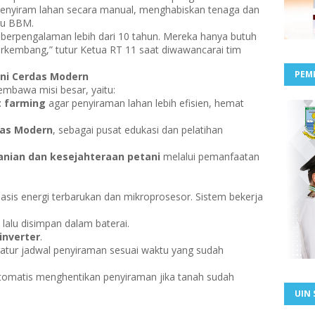
menyiram lahan secara manual, menghabiskan tenaga dan
tau BBM.
h berpengalaman lebih dari 10 tahun. Mereka hanya butuh
erkembang,” tutur Ketua RT 11 saat diwawancarai tim
PEM
ni Cerdas Modern
mbawa misi besar, yaitu:
 farming
agar penyiraman lahan lebih efisien, hemat
das Modern
, sebagai pusat edukasi dan pelatihan
anian dan kesejahteraan petani
melalui pemanfaatan
asis energi terbarukan dan mikroprosesor. Sistem bekerja
, lalu disimpan dalam baterai.
inverter
.
tur jadwal penyiraman sesuai waktu yang sudah
omatis menghentikan penyiraman jika tanah sudah
UIN 