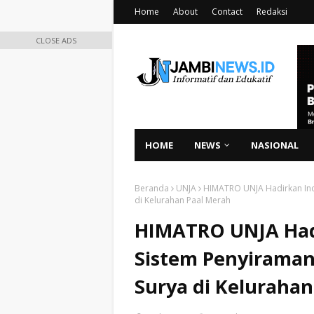
Home
About
Contact
Redaksi
CLOSE ADS
HOME
NEWS
NASIONAL
Beranda
UNJA
HIMATRO UNJA Hadirkan Inov
di Kelurahan Paal Merah
HIMATRO UNJA Hadi
Sistem Penyiraman
Surya di Kelurahan