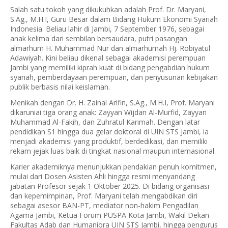
Salah satu tokoh yang dikukuhkan adalah
Prof. Dr. Maryani,
S.Ag., M.H.I
, Guru Besar dalam Bidang Hukum Ekonomi Syariah
Indonesia. Beliau lahir di Jambi, 7 September 1976, sebagai
anak kelima dari sembilan bersaudara, putri pasangan
almarhum H. Muhammad Nur dan almarhumah Hj. Robiyatul
Adawiyah. Kini beliau dikenal sebagai akademisi perempuan
Jambi yang memiliki kiprah kuat di bidang pengabdian hukum
syariah, pemberdayaan perempuan, dan penyusunan kebijakan
publik berbasis nilai keislaman.
Menikah dengan Dr. H. Zainal Arifin, S.Ag., M.H.I, Prof. Maryani
dikaruniai tiga orang anak: Zayyan Wijdan Al-Murfid, Zayyan
Muhammad Al-Fakih, dan Zuhratul Karimah. Dengan latar
pendidikan S1 hingga dua gelar doktoral di UIN STS Jambi, ia
menjadi akademisi yang produktif, berdedikasi, dan memiliki
rekam jejak luas baik di tingkat nasional maupun internasional.
Karier akademiknya menunjukkan pendakian penuh komitmen,
mulai dari Dosen Asisten Ahli hingga resmi menyandang
jabatan
Profesor sejak 1 Oktober 2025
. Di bidang organisasi
dan kepemimpinan, Prof. Maryani telah mengabdikan diri
sebagai asesor BAN-PT, mediator non-hakim Pengadilan
Agama Jambi, Ketua Forum PUSPA Kota Jambi, Wakil Dekan
Fakultas Adab dan Humaniora UIN STS Jambi, hingga pengurus